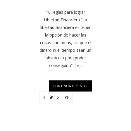
10 reglas para lograr
Libertad Financiera “La
libertad financiera es tener
la opción de hacer las
cosas que amas, sin que el
dinero ni el tiempo sean un
obstáculo para poder
conseguirlo”. Te...
CONTINUA LEYENDO
N
EWER
S
T
O
R
I